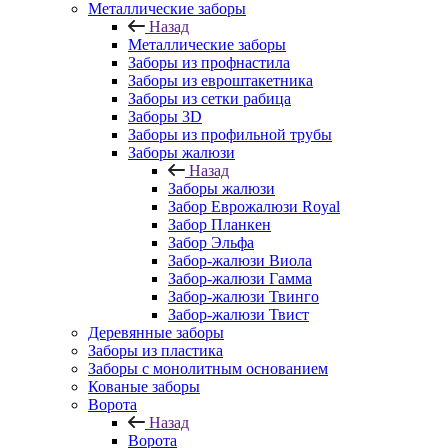
Металлические заборы
Назад
Металлические заборы
Заборы из профнастила
Заборы из евроштакетника
Заборы из сетки рабица
Заборы 3D
Заборы из профильной трубы
Заборы жалюзи
Назад
Заборы жалюзи
Забор Еврожалюзи Royal
Забор Планкен
Забор Эльфа
Забор-жалюзи Виола
Забор-жалюзи Гамма
Забор-жалюзи Твинго
Забор-жалюзи Твист
Деревянные заборы
Заборы из пластика
Заборы с монолитным основанием
Кованые заборы
Ворота
Назад
Ворота