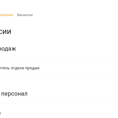
омпании
Вакансии
сии
родаж
тель отдела продаж
 персонал
р