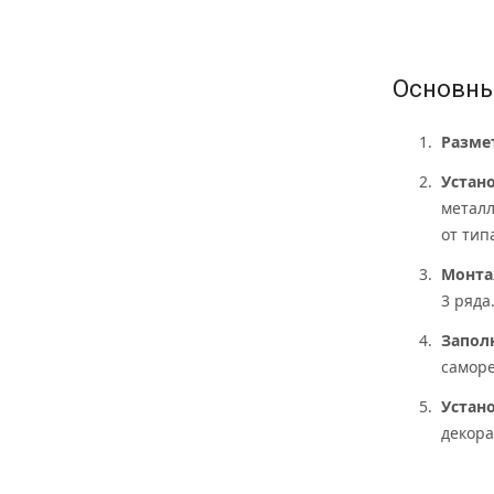
Основны
Разме
Устан
металл
от тип
Монта
3 ряда
Запол
саморе
Устан
декора