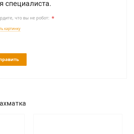
я специалиста.
*
рдите, что вы не робот:
ь картинку
править
шахматка