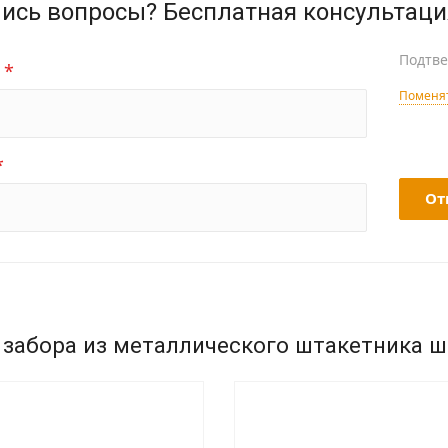
ись вопросы? Бесплатная консультаци
Подтве
*
:
Поменят
*
От
 забора из металлического штакетника 