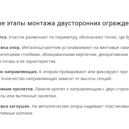
е этапы монтажа двусторонних огражд
тка.
Участок размечают по периметру, обозначают точки, где б
овка опор.
Металлоштакетник устанавливают на винтовые сваи
ическими столбами, облицованными кирпичом, декоративным 
а почвы и ее характеристик.
ж направляющих.
К опорам приваривают или фиксируют при 
. Количество направляющих зависит от высоты секций.
нение пролетов.
Ламели крепят к направляющим с двух сторон
зы или вытяжные заклепки.
овка заглушек.
На металлические опоры надевают пластиковы
тивные колпаки.