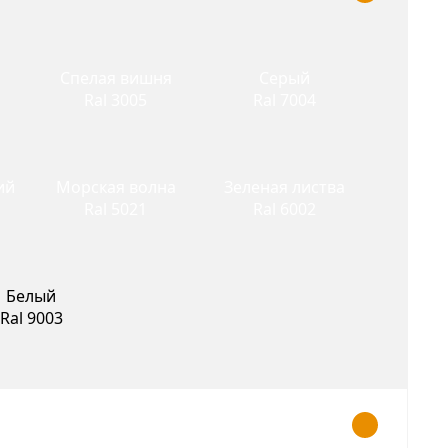
Спелая вишня
Серый
Ral 3005
Ral 7004
ий
Морская волна
Зеленая листва
Ral 5021
Ral 6002
Белый
Ral 9003