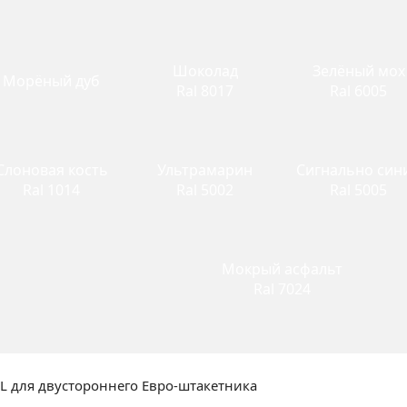
Шоколад
Зелёный мох
Морёный дуб
Ral 8017
Ral 6005
Слоновая кость
Ультрамарин
Сигнально син
Ral 1014
Ral 5002
Ral 5005
Мокрый асфальт
Ral 7024
L для двустороннего Евро-штакетника