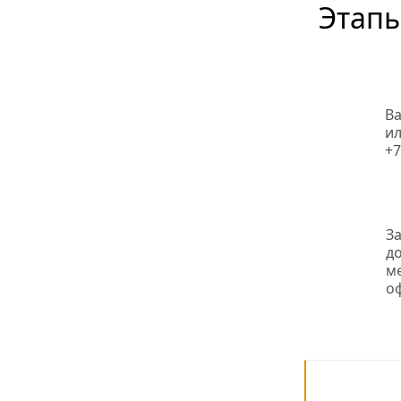
Этапы
Ва
ил
+7
З
д
ме
о