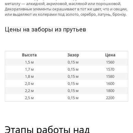
металлу — алкидной, акриловой, масляной или порошковой.
Декоративные элементы окрашивают в тот же цвет, что и секции,
или выделяют их колерами под золото, серебро, латунь, бронзу.
Цены на заборы из прутьев
Высота
Зазор
Цена
1,5 м
0,15 м
1560
1,7 м
0,15 м
1570
1,8 м
0,15 м
1580
2,0 м
0,15 м
1600
2,2 м
0,15 м
1800
2,5 м
0,15 м
2200
Этапы работы над