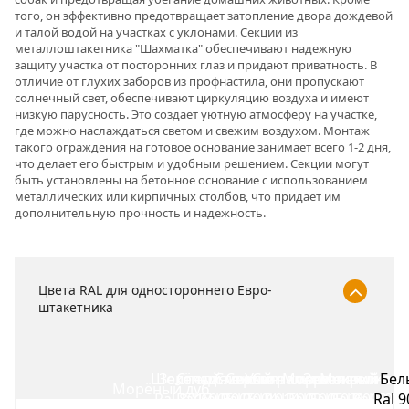
того, он эффективно предотвращает затопление двора дождевой
и талой водой на участках с уклонами. Секции из
металлоштакетника "Шахматка" обеспечивают надежную
защиту участка от посторонних глаз и придают приватность. В
отличие от глухих заборов из профнастила, они пропускают
солнечный свет, обеспечивают циркуляцию воздуха и имеют
низкую парусность. Это создает уютную атмосферу на участке,
где можно наслаждаться светом и свежим воздухом. Монтаж
такого ограждения на готовое основание занимает всего 1-2 дня,
что делает его быстрым и удобным решением. Секции могут
быть установлены на бетонное основание с использованием
металлических или кирпичных столбов, что придает им
дополнительную прочность и надежность.
Цвета RAL для одностороннего Евро-
штакетника
Шоколад
Зелёный мох
Спелая вишня
Слоновая кость
Серый
Ультрамарин
Сигнально синий
Морская волна
Зеленая листв
Мокрый асф
Бел
Морёный дуб
Ral 8017
Ral 6005
Ral 3005
Ral 7004
Ral 1014
Ral 5002
Ral 5005
Ral 5021
Ral 6002
Ral 7024
Ral 