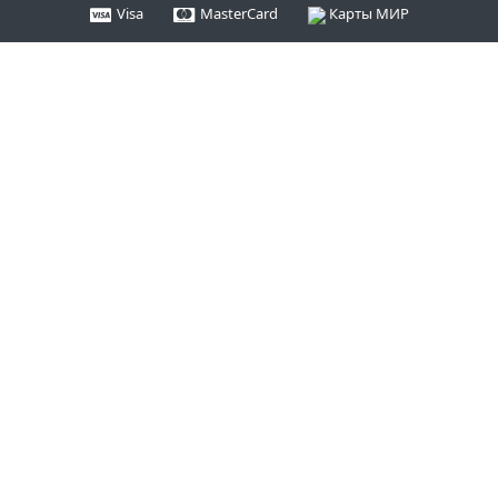
Visa
MasterCard
Карты МИР