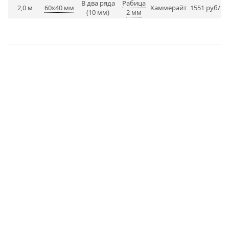
В два ряда
Рабица
2,0 м
60х40 мм
Хаммерайт
1551 руб/п.
(10 мм)
2 мм