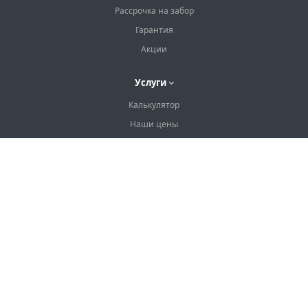
Рассрочка на забор
Гарантия
Акции
Услуги
Калькулятор
Наши цены
Наши контакты
Наши контакты
+7 (499) 350-73-12
10:00–19:00, без выходных
Москва, ул. Плеханова, 4А
info@zabornye-resceniya.ru