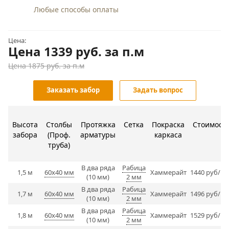
Любые способы оплаты
Цена:
Цена 1339
руб.
за п.м
Цена 1875 руб. за п.м
Заказать забор
Задать вопрос
Высота
Столбы
Протяжка
Сетка
Покраска
Стоимост
забора
(Проф.
арматуры
каркаса
труба)
В два ряда
Рабица
1,5 м
60х40 мм
Хаммерайт
1440 руб/п.
(10 мм)
2 мм
В два ряда
Рабица
1,7 м
60х40 мм
Хаммерайт
1496 руб/п.
(10 мм)
2 мм
В два ряда
Рабица
1,8 м
60х40 мм
Хаммерайт
1529 руб/п.
(10 мм)
2 мм